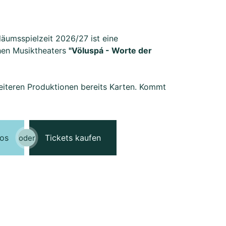
läumsspielzeit 2026/27 ist eine
hen Musiktheaters
"Völuspá - Worte der
weiteren Produktionen bereits Karten. Kommt
fos
Tickets kaufen
oder