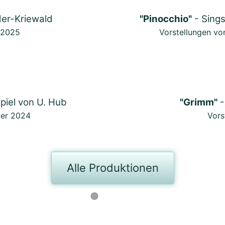
der-Kriewald
"Pinocchio"
- Sings
.2025
Vorstellungen v
piel von U. Hub
"Grimm"
-
ber 2024
Vors
Alle Produktionen
Du willst beim Wilden Theater m